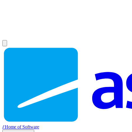
//
Home of Software