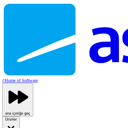
//
Home of Software
ana içeriğe geç
Ürünler