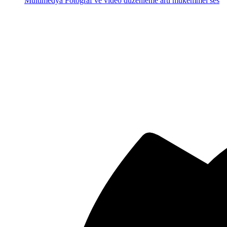
Multimedya
Fotoğraf ve video düzenleme artı mükemmel ses