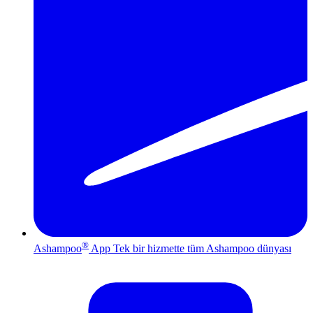
®
Ashampoo
App
Tek bir hizmette tüm Ashampoo dünyası