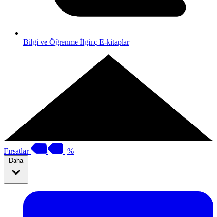
Bilgi ve Öğrenme
İlginç E-kitaplar
Fırsatlar
%
Daha