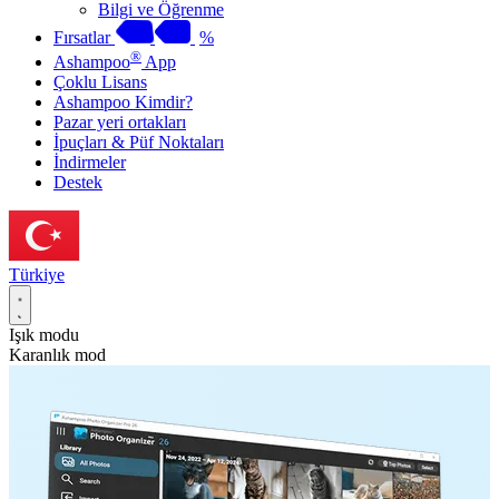
Bilgi ve Öğrenme
Fırsatlar
%
®
Ashampoo
App
Çoklu Lisans
Ashampoo Kimdir?
Pazar yeri ortakları
İpuçları & Püf Noktaları
İndirmeler
Destek
Türkiye
Işık modu
Karanlık mod