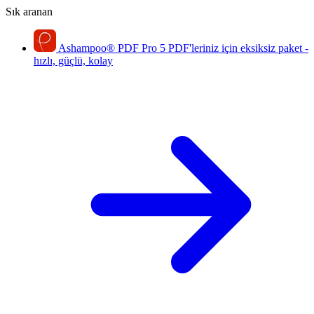
Sık aranan
Ashampoo
®
PDF Pro 5
PDF'leriniz için eksiksiz paket -
hızlı, güçlü, kolay