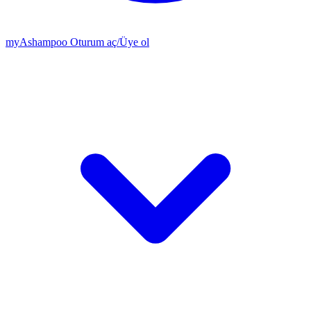
my
Ashampoo
Oturum aç
/
Üye ol