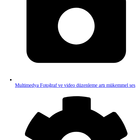
Multimedya
Fotoğraf ve video düzenleme artı mükemmel ses