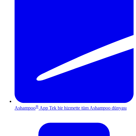
®
Ashampoo
App
Tek bir hizmette tüm Ashampoo dünyası