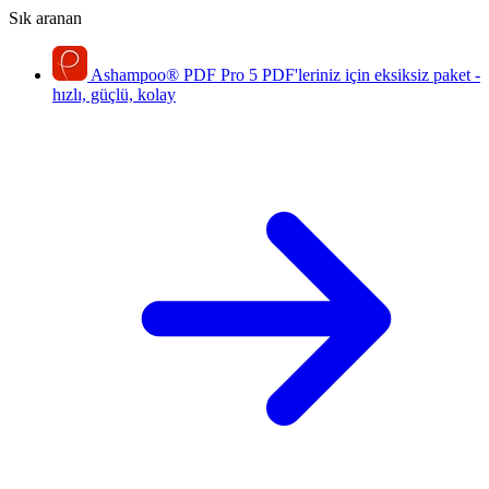
Sık aranan
Ashampoo
®
PDF Pro 5
PDF'leriniz için eksiksiz paket -
hızlı, güçlü, kolay