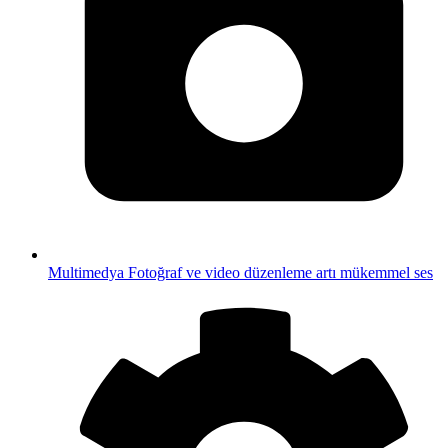
Multimedya
Fotoğraf ve video düzenleme artı mükemmel ses