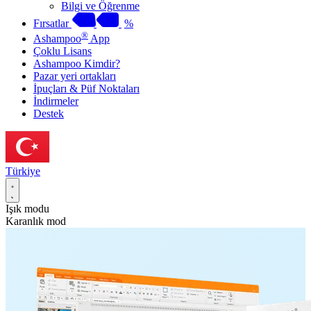
Bilgi ve Öğrenme
Fırsatlar
%
®
Ashampoo
App
Çoklu Lisans
Ashampoo Kimdir?
Pazar yeri ortakları
İpuçları & Püf Noktaları
İndirmeler
Destek
Türkiye
Işık modu
Karanlık mod