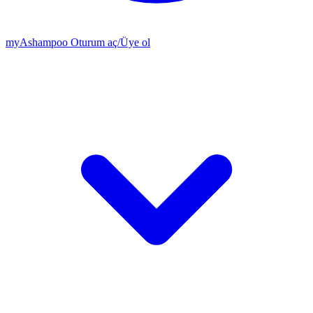
my
Ashampoo
Oturum aç
/
Üye ol