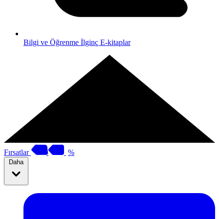
Bilgi ve Öğrenme
İlginç E-kitaplar
Fırsatlar
%
Daha