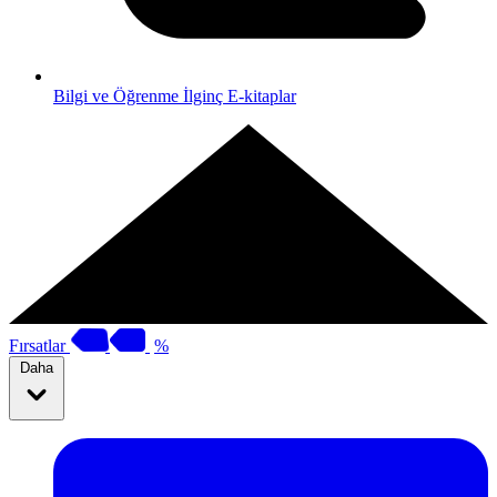
Bilgi ve Öğrenme
İlginç E-kitaplar
Fırsatlar
%
Daha