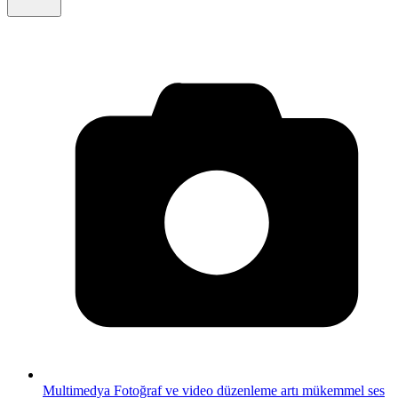
Multimedya
Fotoğraf ve video düzenleme artı mükemmel ses