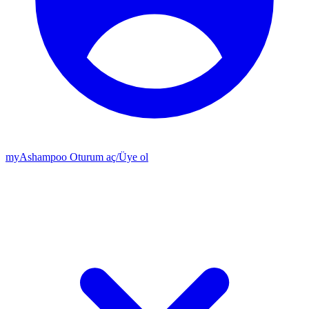
my
Ashampoo
Oturum aç
/
Üye ol