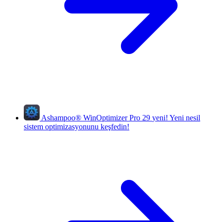
Ashampoo
®
WinOptimizer Pro 29
yeni!
Yeni nesil
sistem optimizasyonunu keşfedin!