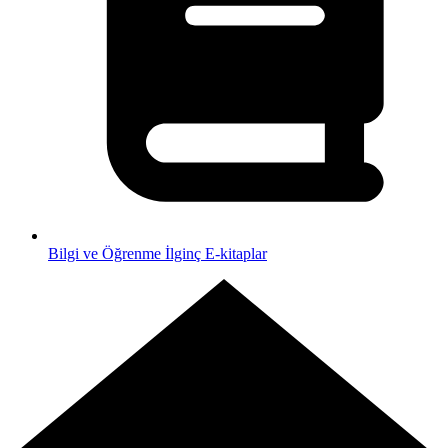
Bilgi ve Öğrenme
İlginç E-kitaplar