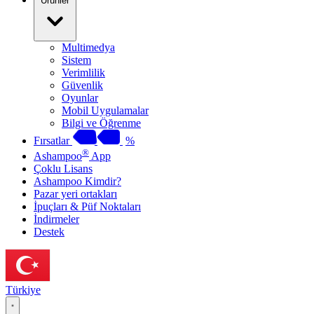
Ürünler
Multimedya
Sistem
Verimlilik
Güvenlik
Oyunlar
Mobil Uygulamalar
Bilgi ve Öğrenme
Fırsatlar
%
®
Ashampoo
App
Çoklu Lisans
Ashampoo Kimdir?
Pazar yeri ortakları
İpuçları & Püf Noktaları
İndirmeler
Destek
Türkiye