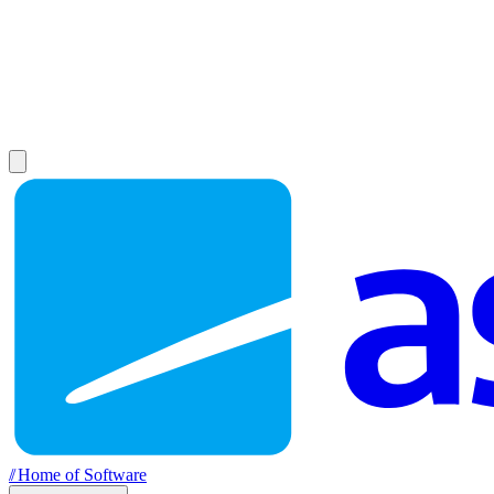
//
Home of Software