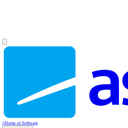
//
Home of Software