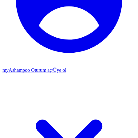
my
Ashampoo
Oturum aç
/
Üye ol