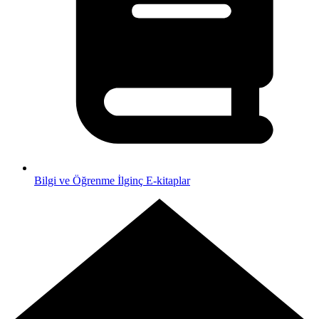
Bilgi ve Öğrenme
İlginç E-kitaplar