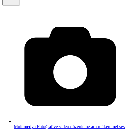
Multimedya
Fotoğraf ve video düzenleme artı mükemmel ses