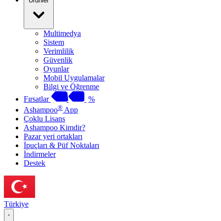
Ürünler
Multimedya
Sistem
Verimlilik
Güvenlik
Oyunlar
Mobil Uygulamalar
Bilgi ve Öğrenme
Fırsatlar
%
®
Ashampoo
App
Çoklu Lisans
Ashampoo Kimdir?
Pazar yeri ortakları
İpuçları & Püf Noktaları
İndirmeler
Destek
Türkiye