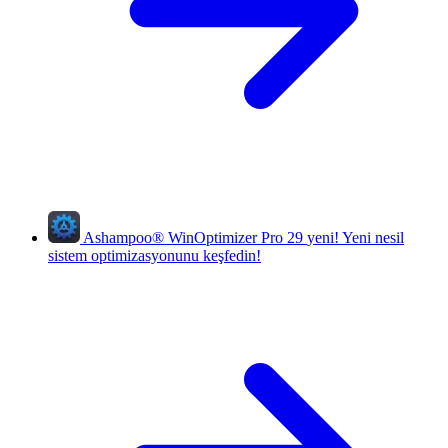
Ashampoo
®
WinOptimizer Pro 29
yeni!
Yeni nesil
sistem optimizasyonunu keşfedin!