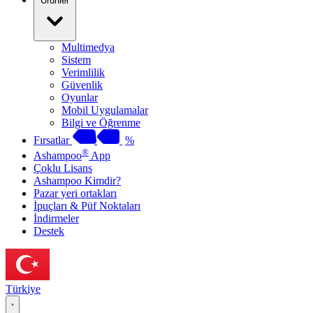
Ürünler
Multimedya
Sistem
Verimlilik
Güvenlik
Oyunlar
Mobil Uygulamalar
Bilgi ve Öğrenme
Fırsatlar
%
®
Ashampoo
App
Çoklu Lisans
Ashampoo Kimdir?
Pazar yeri ortakları
İpuçları & Püf Noktaları
İndirmeler
Destek
Türkiye