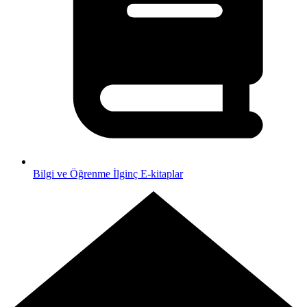
Bilgi ve Öğrenme
İlginç E-kitaplar