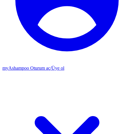
my
Ashampoo
Oturum aç
/
Üye ol