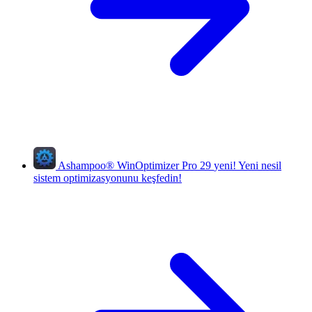
Ashampoo
®
WinOptimizer Pro 29
yeni!
Yeni nesil
sistem optimizasyonunu keşfedin!