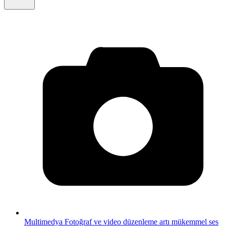
Multimedya
Fotoğraf ve video düzenleme artı mükemmel ses