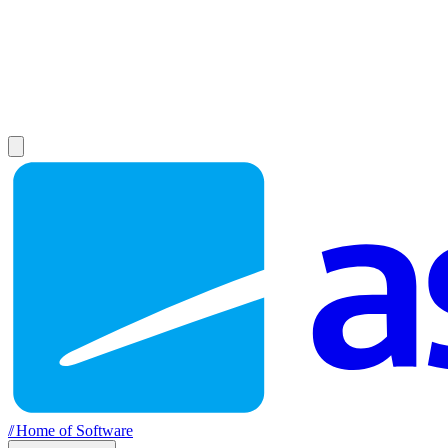
//
Home of Software