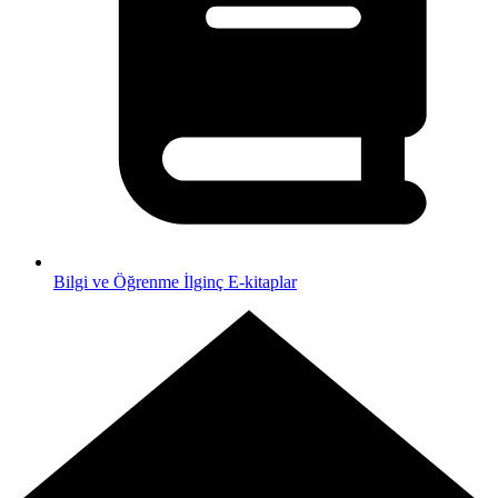
Bilgi ve Öğrenme
İlginç E-kitaplar