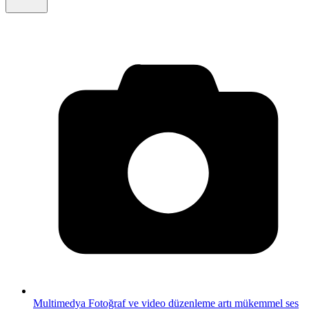
Multimedya
Fotoğraf ve video düzenleme artı mükemmel ses