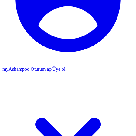
my
Ashampoo
Oturum aç
/
Üye ol