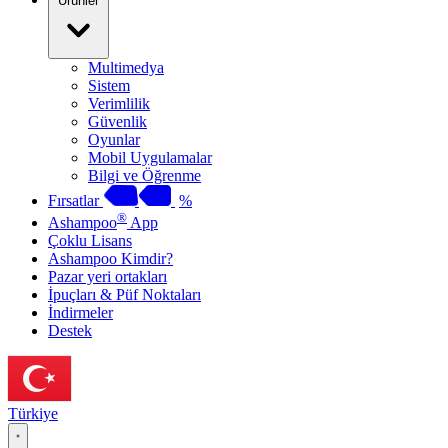
Ürünler
Multimedya
Sistem
Verimlilik
Güvenlik
Oyunlar
Mobil Uygulamalar
Bilgi ve Öğrenme
Fırsatlar
%
®
Ashampoo
App
Çoklu Lisans
Ashampoo Kimdir?
Pazar yeri ortakları
İpuçları & Püf Noktaları
İndirmeler
Destek
Türkiye