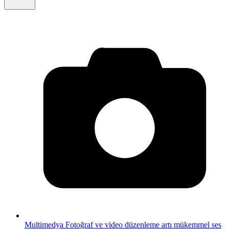
Multimedya
Fotoğraf ve video düzenleme artı mükemmel ses