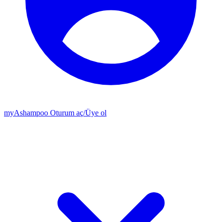
my
Ashampoo
Oturum aç
/
Üye ol