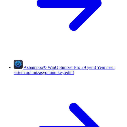
Ashampoo
®
WinOptimizer Pro 29
yeni!
Yeni nesil
sistem optimizasyonunu keşfedin!