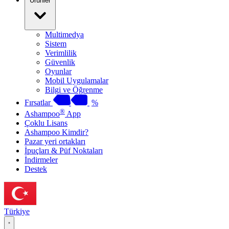
Ürünler
Multimedya
Sistem
Verimlilik
Güvenlik
Oyunlar
Mobil Uygulamalar
Bilgi ve Öğrenme
Fırsatlar
%
®
Ashampoo
App
Çoklu Lisans
Ashampoo Kimdir?
Pazar yeri ortakları
İpuçları & Püf Noktaları
İndirmeler
Destek
Türkiye