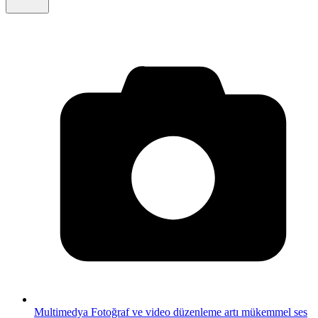
Multimedya
Fotoğraf ve video düzenleme artı mükemmel ses