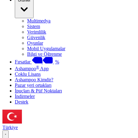
Ürünler
Multimedya
Sistem
Verimlilik
Güvenlik
Oyunlar
Mobil Uygulamalar
Bilgi ve Öğrenme
Fırsatlar
%
®
Ashampoo
App
Çoklu Lisans
Ashampoo Kimdir?
Pazar yeri ortakları
İpuçları & Püf Noktaları
İndirmeler
Destek
Türkiye