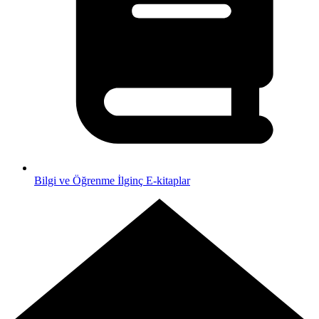
Bilgi ve Öğrenme
İlginç E-kitaplar