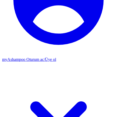
my
Ashampoo
Oturum aç
/
Üye ol