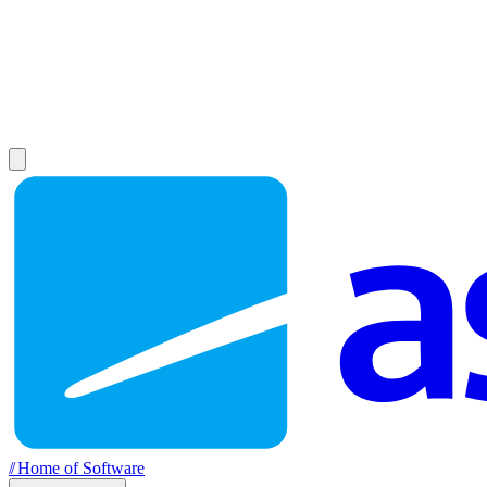
//
Home of Software