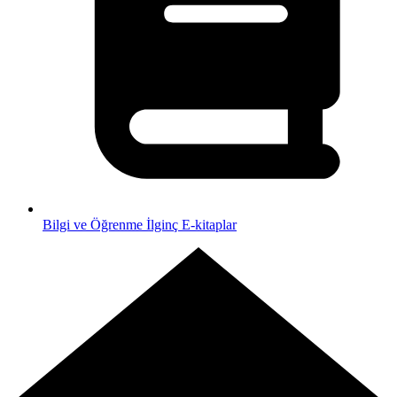
Bilgi ve Öğrenme
İlginç E-kitaplar