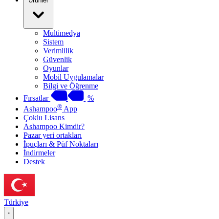
Ürünler
Multimedya
Sistem
Verimlilik
Güvenlik
Oyunlar
Mobil Uygulamalar
Bilgi ve Öğrenme
Fırsatlar
%
®
Ashampoo
App
Çoklu Lisans
Ashampoo Kimdir?
Pazar yeri ortakları
İpuçları & Püf Noktaları
İndirmeler
Destek
Türkiye