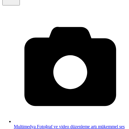
Multimedya
Fotoğraf ve video düzenleme artı mükemmel ses