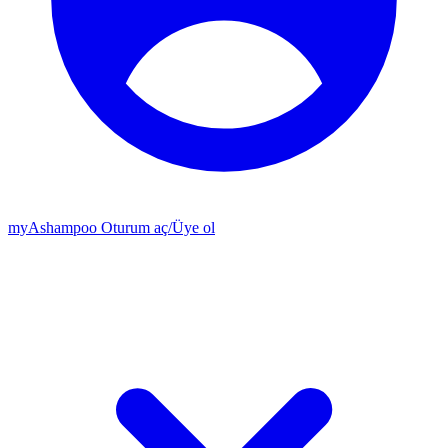
my
Ashampoo
Oturum aç
/
Üye ol