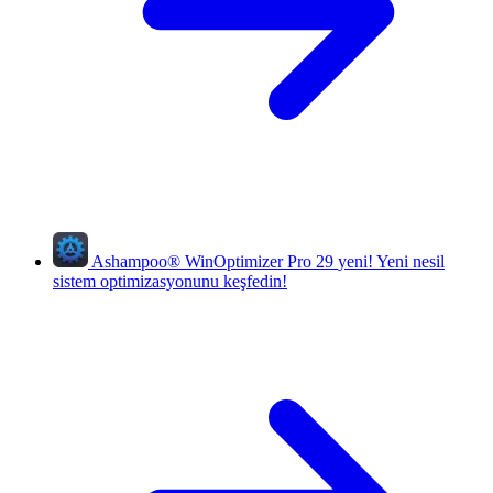
Ashampoo
®
WinOptimizer Pro 29
yeni!
Yeni nesil
sistem optimizasyonunu keşfedin!