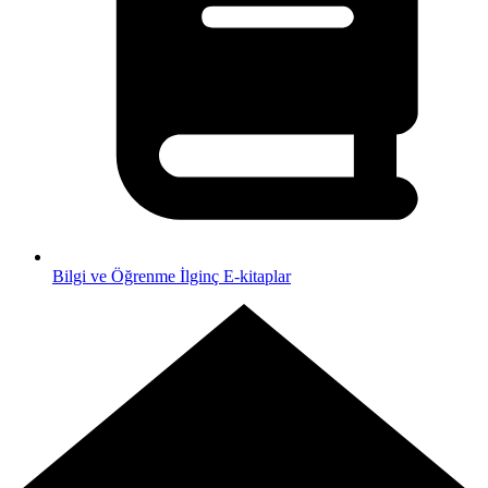
Bilgi ve Öğrenme
İlginç E-kitaplar