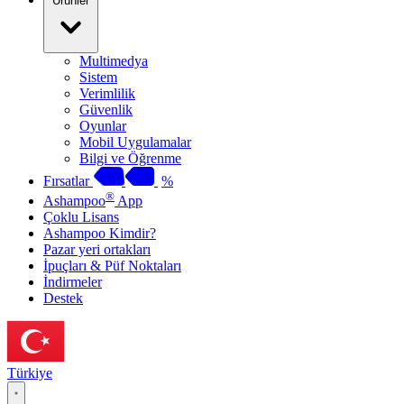
Ürünler
Multimedya
Sistem
Verimlilik
Güvenlik
Oyunlar
Mobil Uygulamalar
Bilgi ve Öğrenme
Fırsatlar
%
®
Ashampoo
App
Çoklu Lisans
Ashampoo Kimdir?
Pazar yeri ortakları
İpuçları & Püf Noktaları
İndirmeler
Destek
Türkiye