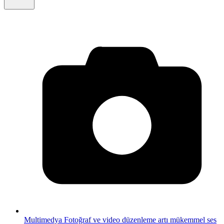
Multimedya
Fotoğraf ve video düzenleme artı mükemmel ses