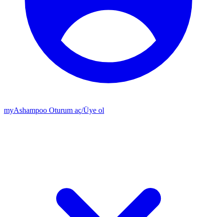
my
Ashampoo
Oturum aç
/
Üye ol