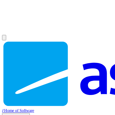
//
Home of Software