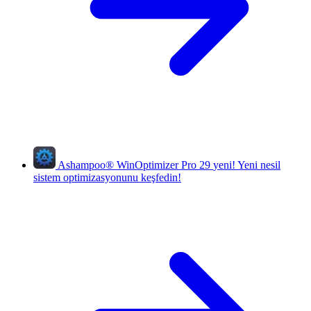
Ashampoo
®
WinOptimizer Pro 29
yeni!
Yeni nesil
sistem optimizasyonunu keşfedin!