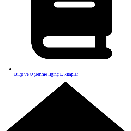
Bilgi ve Öğrenme
İlginç E-kitaplar