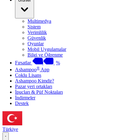
Ürünler
Multimedya
Sistem
Verimlilik
Güvenlik
Oyunlar
Mobil Uygulamalar
Bilgi ve Öğrenme
Fırsatlar
%
®
Ashampoo
App
Çoklu Lisans
Ashampoo Kimdir?
Pazar yeri ortakları
İpuçları & Püf Noktaları
İndirmeler
Destek
Türkiye