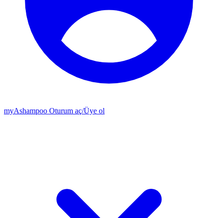
my
Ashampoo
Oturum aç
/
Üye ol