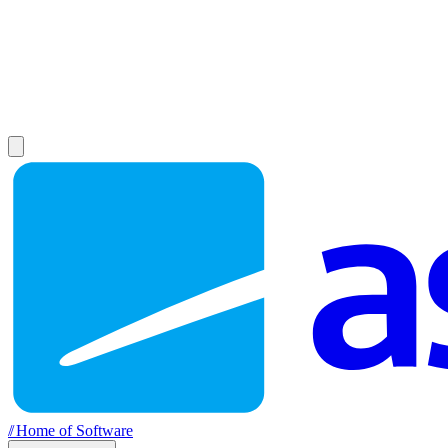
//
Home of Software