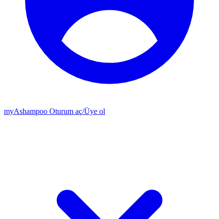
my
Ashampoo
Oturum aç
/
Üye ol