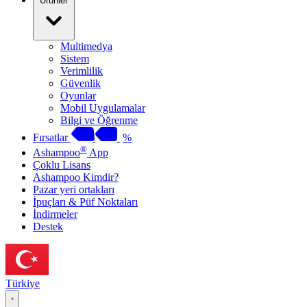
Ürünler
Multimedya
Sistem
Verimlilik
Güvenlik
Oyunlar
Mobil Uygulamalar
Bilgi ve Öğrenme
Fırsatlar
%
®
Ashampoo
App
Çoklu Lisans
Ashampoo Kimdir?
Pazar yeri ortakları
İpuçları & Püf Noktaları
İndirmeler
Destek
Türkiye