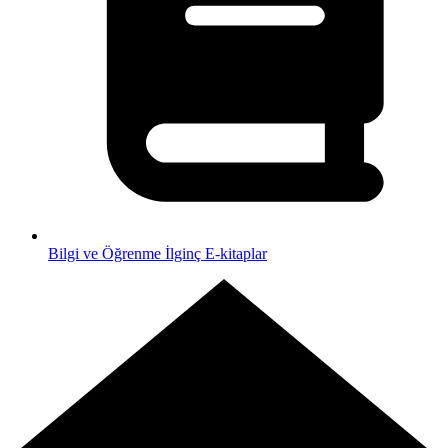
Bilgi ve Öğrenme
İlginç E-kitaplar