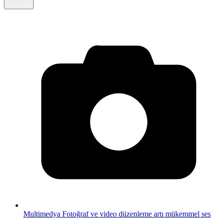
Multimedya
Fotoğraf ve video düzenleme artı mükemmel ses