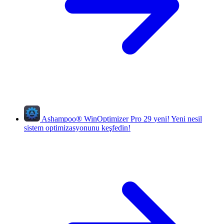
Ashampoo
®
WinOptimizer Pro 29
yeni!
Yeni nesil
sistem optimizasyonunu keşfedin!