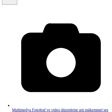
Multimedya
Fotoğraf ve video düzenleme artı mükemmel ses