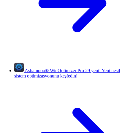
Ashampoo
®
WinOptimizer Pro 29
yeni!
Yeni nesil
sistem optimizasyonunu keşfedin!