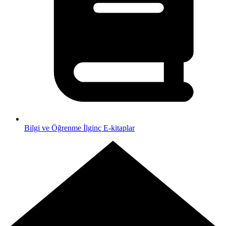
Bilgi ve Öğrenme
İlginç E-kitaplar