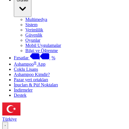
Ürünler
Multimedya
Sistem
Verimlilik
Güvenlik
Oyunlar
Mobil Uygulamalar
Bilgi ve Öğrenme
Fırsatlar
%
®
Ashampoo
App
Çoklu Lisans
Ashampoo Kimdir?
Pazar yeri ortakları
İpuçları & Püf Noktaları
İndirmeler
Destek
Türkiye