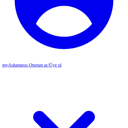
my
Ashampoo
Oturum aç
/
Üye ol