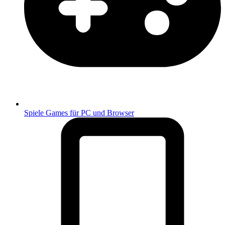
Spiele
Games für PC und Browser