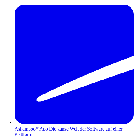
®
Ashampoo
App
Die ganze Welt der Software auf einer
Plattform