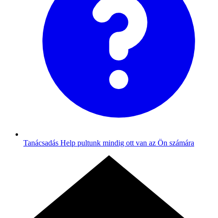
Tanácsadás
Help pultunk mindig ott van az Ön számára