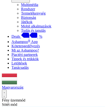
Multimédia
Rendszer
Termelékenység
Biztonság
Játékok
Mobil alkalmazások
Tudás és tanulás
Deals
%
®
Ashampoo
App
Kötetengedélyezés
Mi az Ashampoo?
Piactéri partnerek
Tippek és trükkök
Letöltések
Tanácsadás
Magyarország
Fény üzemmód
Sötét mód