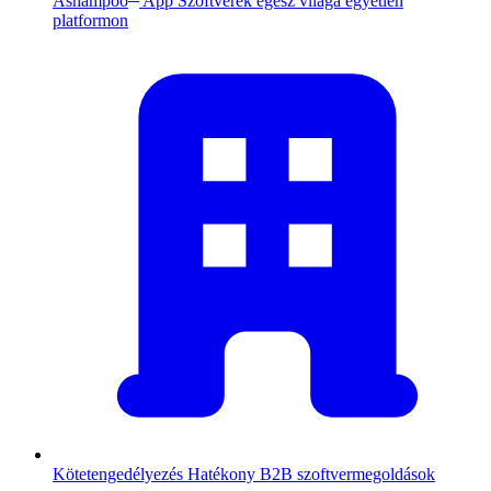
Ashampoo
App
Szoftverek egész világa egyetlen
platformon
Kötetengedélyezés
Hatékony B2B szoftvermegoldások