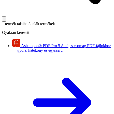
1 termék található
talált termékek
Gyakran keresett
Ashampoo
®
PDF Pro 5
A teljes csomag PDF-fájlokhoz
— gyors, hatékony és egyszerű