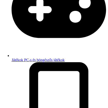
Játékok
PC-s és böngészős játékok