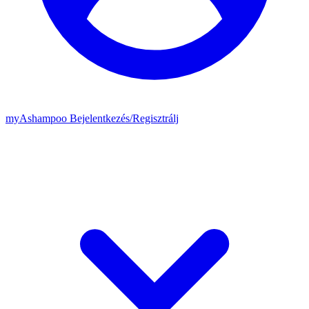
my
Ashampoo
Bejelentkezés
/
Regisztrálj