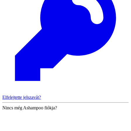
Elfelejtette jelszavát?
Nincs még Ashampoo fiókja?