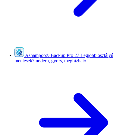
Ashampoo
®
Backup Pro 27
Legjobb osztályú
mentések?modern, gyors, megbízható