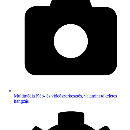
Multimédia
Kép- és videószerkesztés, valamint tökéletes
hangzás