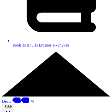
Tudás és tanulás
Érdekes e-könyvek
Deals
%
Több