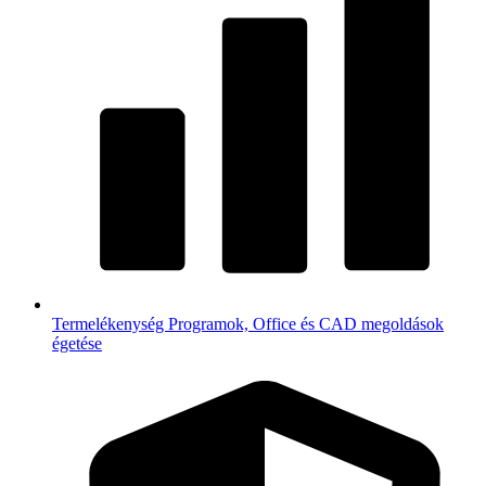
Termelékenység
Programok, Office és CAD megoldások
égetése