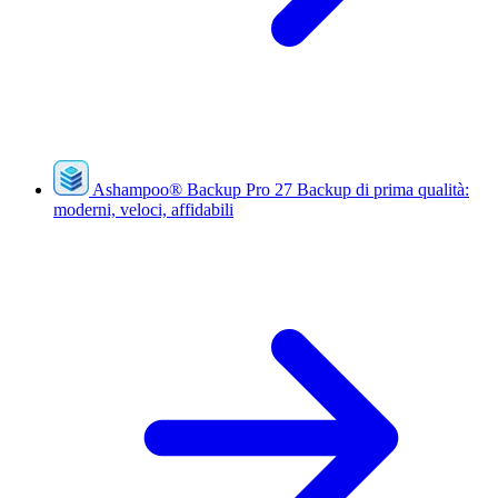
Ashampoo
®
Backup Pro 27
Backup di prima qualità:
moderni, veloci, affidabili