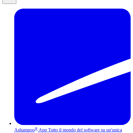
®
Ashampoo
App
Tutto il mondo del software su un'unica