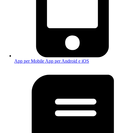
App per Mobile
App per Android e iOS