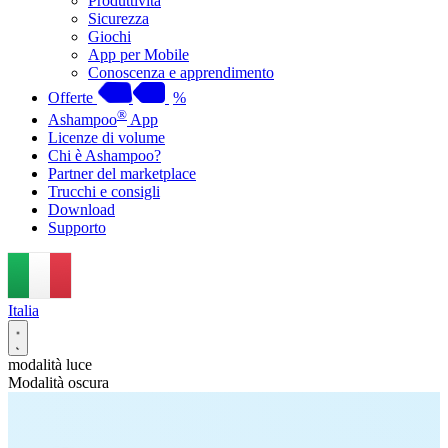
Produttività
Sicurezza
Giochi
App per Mobile
Conoscenza e apprendimento
Offerte
%
®
Ashampoo
App
Licenze di volume
Chi è Ashampoo?
Partner del marketplace
Trucchi e consigli
Download
Supporto
Italia
modalità luce
Modalità oscura