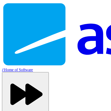
//
Home of Software