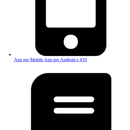
App per Mobile
App per Android e iOS