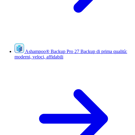
Ashampoo
®
Backup Pro 27
Backup di prima qualità:
moderni, veloci, affidabili