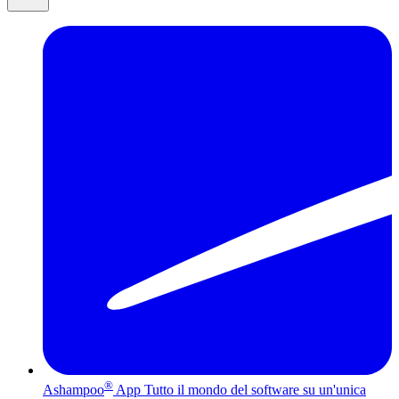
®
Ashampoo
App
Tutto il mondo del software su un'unica