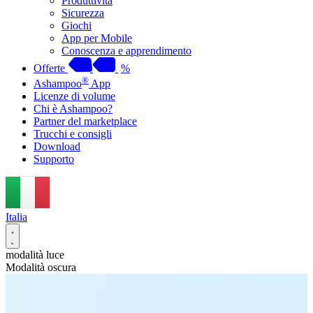
Produttività
Sicurezza
Giochi
App per Mobile
Conoscenza e apprendimento
Offerte
%
®
Ashampoo
App
Licenze di volume
Chi è Ashampoo?
Partner del marketplace
Trucchi e consigli
Download
Supporto
Italia
modalità luce
Modalità oscura