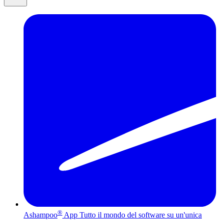
®
Ashampoo
App
Tutto il mondo del software su un'unica