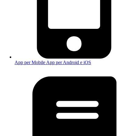
App per Mobile
App per Android e iOS