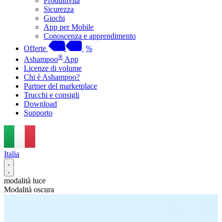
Produttività
Sicurezza
Giochi
App per Mobile
Conoscenza e apprendimento
Offerte
%
®
Ashampoo
App
Licenze di volume
Chi è Ashampoo?
Partner del marketplace
Trucchi e consigli
Download
Supporto
Italia
modalità luce
Modalità oscura