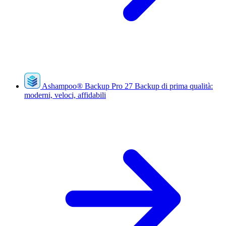
Ashampoo
®
Backup Pro 27
Backup di prima qualità:
moderni, veloci, affidabili