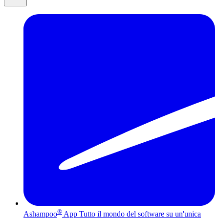
®
Ashampoo
App
Tutto il mondo del software su un'unica