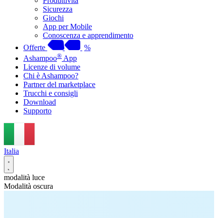
Produttività
Sicurezza
Giochi
App per Mobile
Conoscenza e apprendimento
Offerte
%
®
Ashampoo
App
Licenze di volume
Chi è Ashampoo?
Partner del marketplace
Trucchi e consigli
Download
Supporto
Italia
modalità luce
Modalità oscura