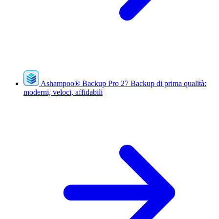
Ashampoo
®
Backup Pro 27
Backup di prima qualità:
moderni, veloci, affidabili