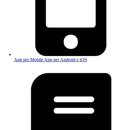
App per Mobile
App per Android e iOS