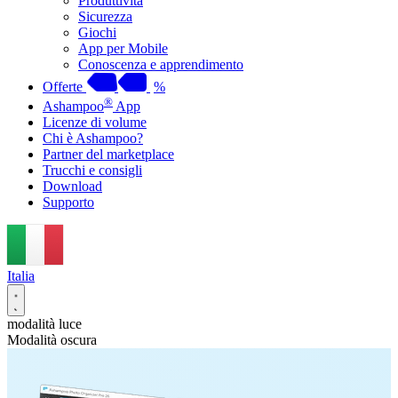
Produttività
Sicurezza
Giochi
App per Mobile
Conoscenza e apprendimento
Offerte
%
®
Ashampoo
App
Licenze di volume
Chi è Ashampoo?
Partner del marketplace
Trucchi e consigli
Download
Supporto
Italia
modalità luce
Modalità oscura