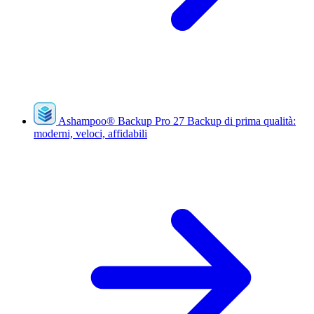
Ashampoo
®
Backup Pro 27
Backup di prima qualità:
moderni, veloci, affidabili