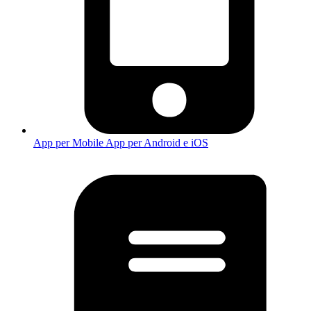
App per Mobile
App per Android e iOS