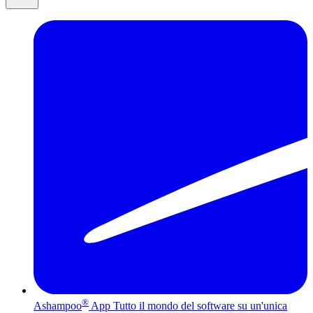
®
Ashampoo
App
Tutto il mondo del software su un'unica