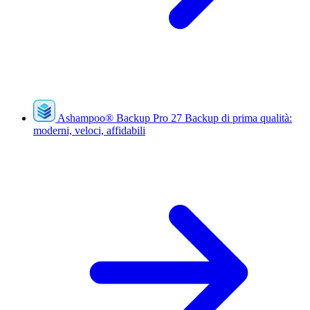
Ashampoo
®
Backup Pro 27
Backup di prima qualità:
moderni, veloci, affidabili