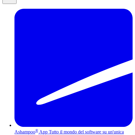
®
Ashampoo
App
Tutto il mondo del software su un'unica