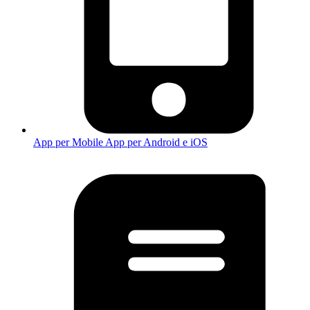
App per Mobile
App per Android e iOS