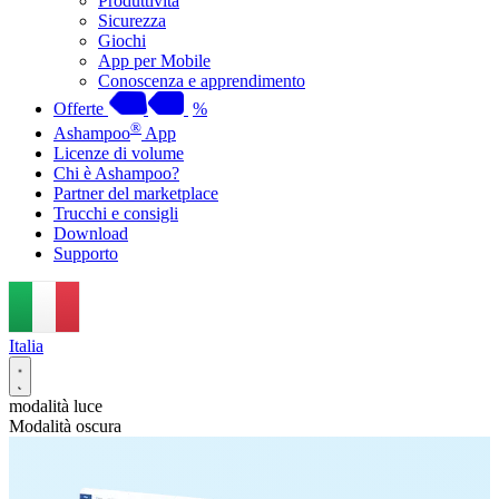
Produttività
Sicurezza
Giochi
App per Mobile
Conoscenza e apprendimento
Offerte
%
®
Ashampoo
App
Licenze di volume
Chi è Ashampoo?
Partner del marketplace
Trucchi e consigli
Download
Supporto
Italia
modalità luce
Modalità oscura