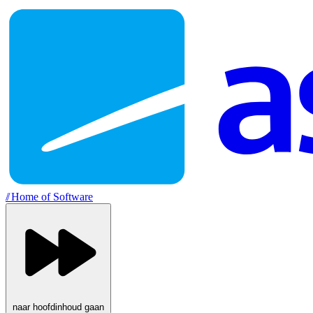
//
Home of Software
naar hoofdinhoud gaan