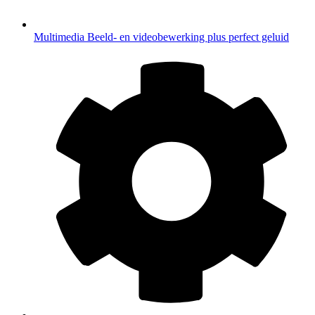
Multimedia
Beeld- en videobewerking plus perfect geluid