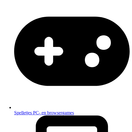
Spelletjes
PC- en browsergames