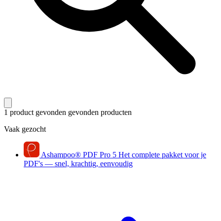
1 product gevonden
gevonden producten
Vaak gezocht
Ashampoo
®
PDF Pro 5
Het complete pakket voor je
PDF's — snel, krachtig, eenvoudig