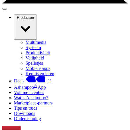
Producten
Multimedia
Systeem
Productiviteit
Veiligheid
Spelletjes
Mobiele apps
Kennis en leren
Deals
%
®
Ashampoo
App
Volume licenties
Wat is Ashampoo?
Marketplace-partners
Tips en trucs
Downloads
Ondersteuning