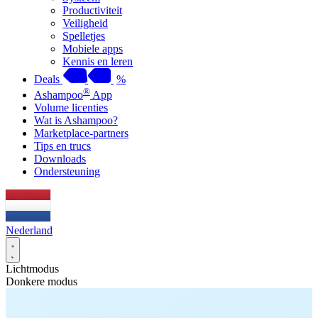
Productiviteit
Veiligheid
Spelletjes
Mobiele apps
Kennis en leren
Deals
%
®
Ashampoo
App
Volume licenties
Wat is Ashampoo?
Marketplace-partners
Tips en trucs
Downloads
Ondersteuning
Nederland
Lichtmodus
Donkere modus