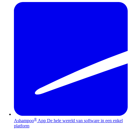
®
Ashampoo
App
De hele wereld van software in een enkel
platform