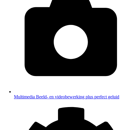
Multimedia
Beeld- en videobewerking plus perfect geluid