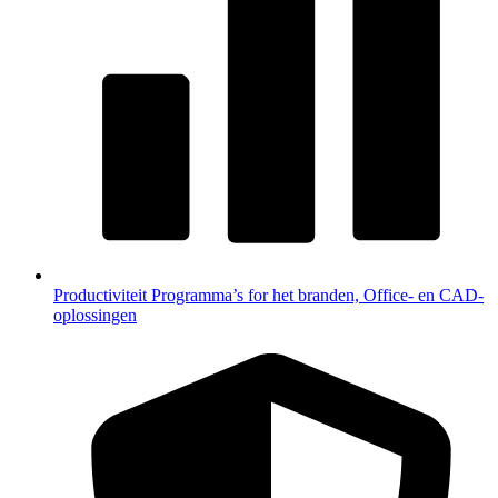
Productiviteit
Programma’s for het branden, Office- en CAD-
oplossingen