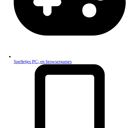
Spelletjes
PC- en browsergames