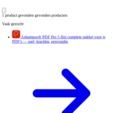
1 product gevonden
gevonden producten
Vaak gezocht
Ashampoo
®
PDF Pro 5
Het complete pakket voor je
PDF's — snel, krachtig, eenvoudig