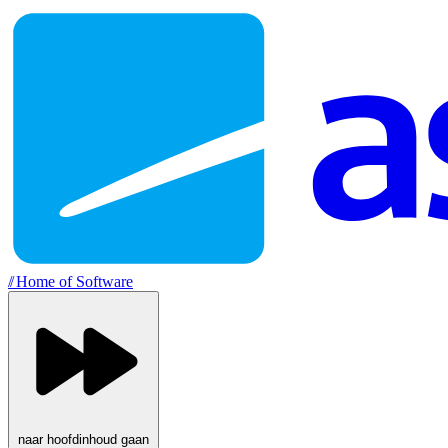
//
Home of Software
naar hoofdinhoud gaan