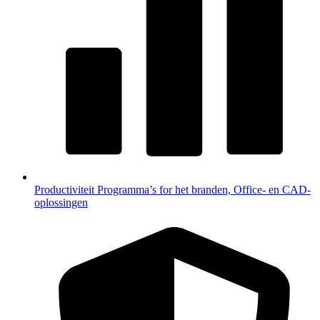
Productiviteit
Programma’s for het branden, Office- en CAD-
oplossingen