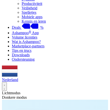
Productiviteit
Veiligheid
Spelletjes
Mobiele apps
Kennis en leren
Deals
%
®
Ashampoo
App
Volume licenties
Wat is Ashampoo?
Marketplace-partners
Tips en trucs
Downloads
Ondersteuning
Nederland
Lichtmodus
Donkere modus