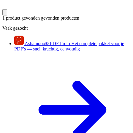
1 product gevonden
gevonden producten
Vaak gezocht
Ashampoo
®
PDF Pro 5
Het complete pakket voor je
PDF's — snel, krachtig, eenvoudig