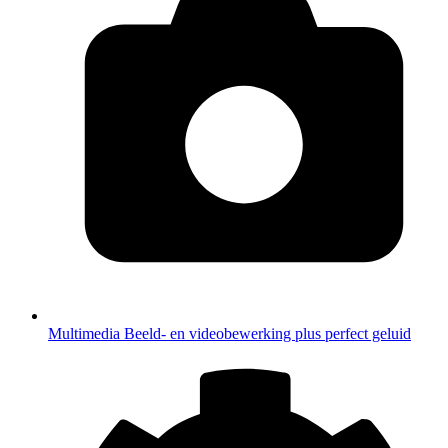
Multimedia
Beeld- en videobewerking plus perfect geluid