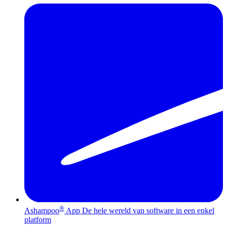
®
Ashampoo
App
De hele wereld van software in een enkel
platform