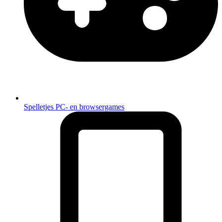
Spelletjes
PC- en browsergames