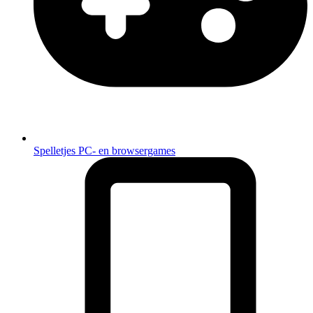
Spelletjes
PC- en browsergames