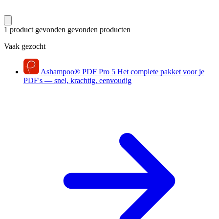
1 product gevonden
gevonden producten
Vaak gezocht
Ashampoo
®
PDF Pro 5
Het complete pakket voor je
PDF's — snel, krachtig, eenvoudig