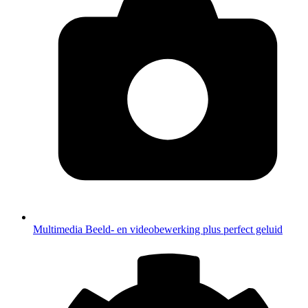
Multimedia
Beeld- en videobewerking plus perfect geluid