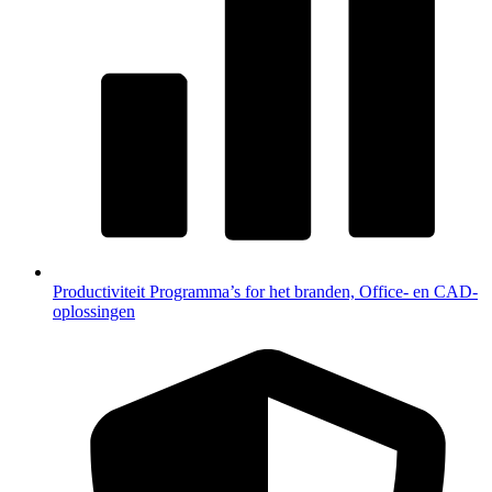
Productiviteit
Programma’s for het branden, Office- en CAD-
oplossingen