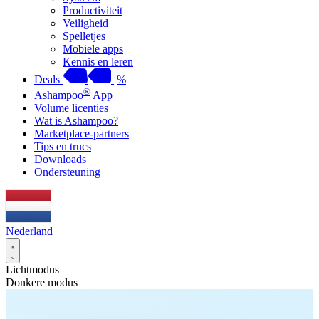
Productiviteit
Veiligheid
Spelletjes
Mobiele apps
Kennis en leren
Deals
%
®
Ashampoo
App
Volume licenties
Wat is Ashampoo?
Marketplace-partners
Tips en trucs
Downloads
Ondersteuning
Nederland
Lichtmodus
Donkere modus