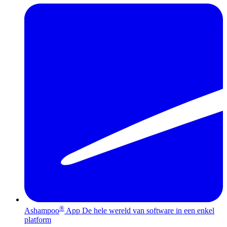
®
Ashampoo
App
De hele wereld van software in een enkel
platform