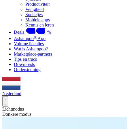
Productiviteit
Veiligheid
Spelletjes
Mobiele apps
Kennis en leren
Deals
%
®
Ashampoo
App
Volume licenties
Wat is Ashampoo?
Marketplace-partners
Tips en trucs
Downloads
Ondersteuning
Nederland
Lichtmodus
Donkere modus