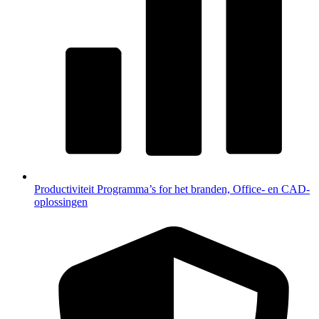
Productiviteit
Programma’s for het branden, Office- en CAD-
oplossingen