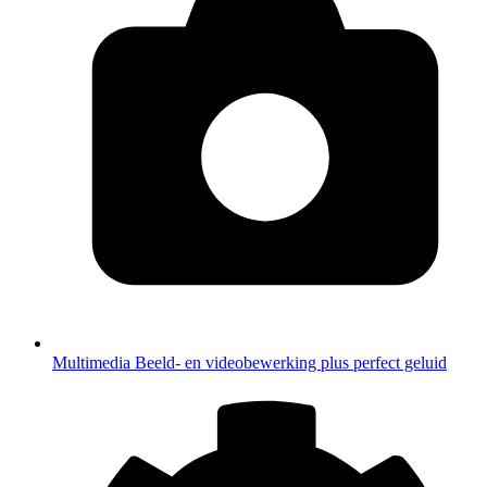
Multimedia
Beeld- en videobewerking plus perfect geluid