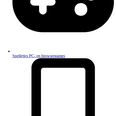
Spelletjes
PC- en browsergames