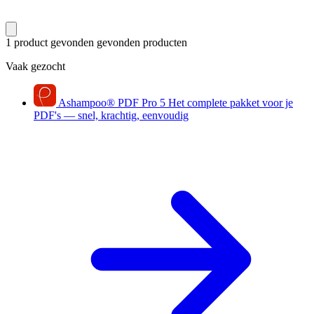
1 product gevonden
gevonden producten
Vaak gezocht
Ashampoo
®
PDF Pro 5
Het complete pakket voor je
PDF's — snel, krachtig, eenvoudig