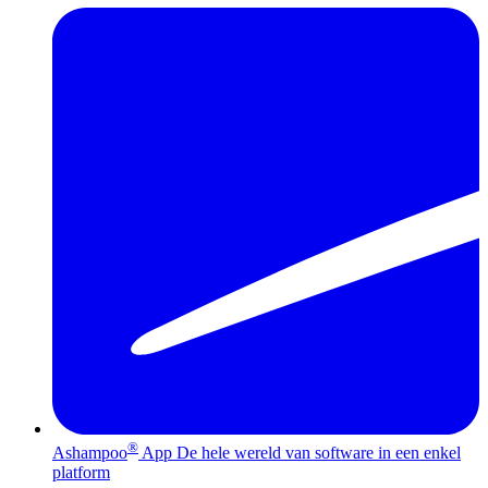
®
Ashampoo
App
De hele wereld van software in een enkel
platform