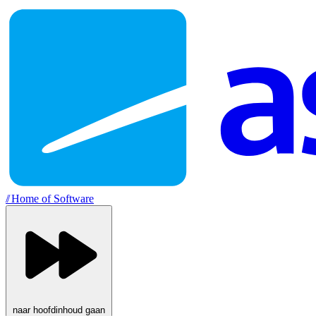
//
Home of Software
naar hoofdinhoud gaan