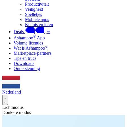
Productiviteit
Veiligheid
Spelletjes
Mobiele apps
Kennis en leren
Deals
%
®
Ashampoo
App
Volume licenties
Wat is Ashampoo?
Marketplace-partners
Tips en trucs
Downloads
Ondersteuning
Nederland
Lichtmodus
Donkere modus