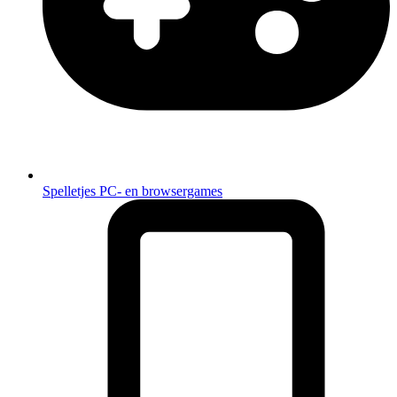
Spelletjes
PC- en browsergames