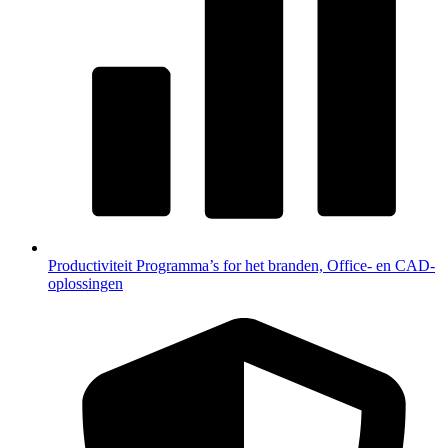
Productiviteit
Programma’s for het branden, Office- en CAD-
oplossingen