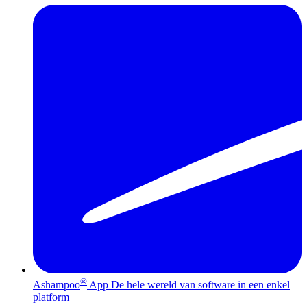
®
Ashampoo
App
De hele wereld van software in een enkel
platform