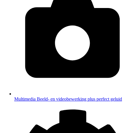
Multimedia
Beeld- en videobewerking plus perfect geluid