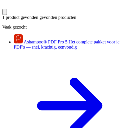
1 product gevonden
gevonden producten
Vaak gezocht
Ashampoo
®
PDF Pro 5
Het complete pakket voor je
PDF's — snel, krachtig, eenvoudig