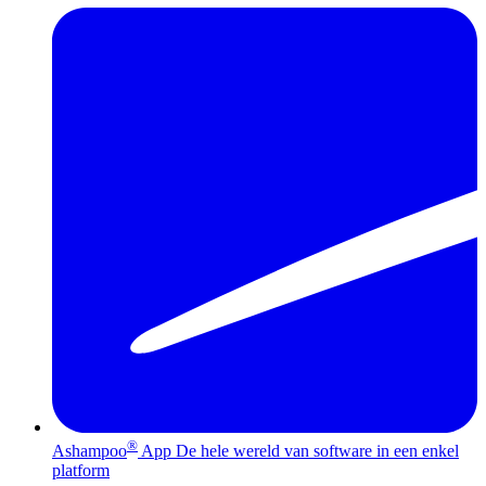
®
Ashampoo
App
De hele wereld van software in een enkel
platform