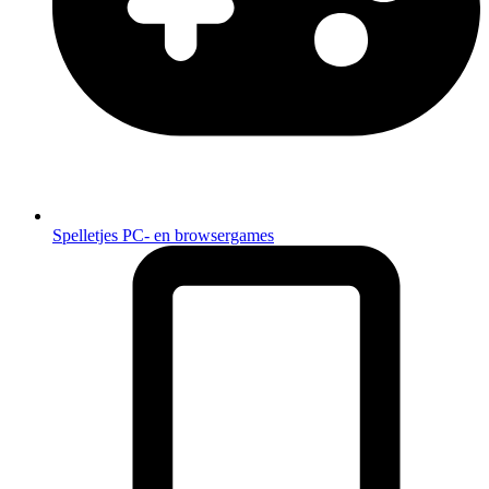
Spelletjes
PC- en browsergames