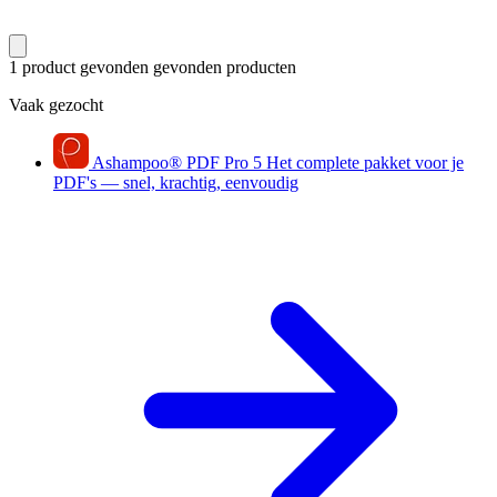
1 product gevonden
gevonden producten
Vaak gezocht
Ashampoo
®
PDF Pro 5
Het complete pakket voor je
PDF's — snel, krachtig, eenvoudig