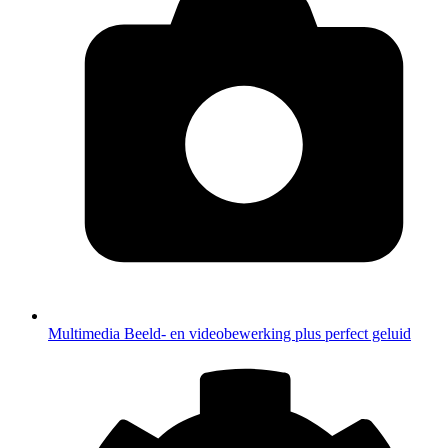
Multimedia
Beeld- en videobewerking plus perfect geluid