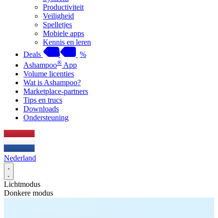
Productiviteit
Veiligheid
Spelletjes
Mobiele apps
Kennis en leren
Deals
%
®
Ashampoo
App
Volume licenties
Wat is Ashampoo?
Marketplace-partners
Tips en trucs
Downloads
Ondersteuning
Nederland
Lichtmodus
Donkere modus