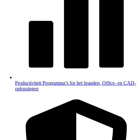
Productiviteit
Programma’s for het branden, Office- en CAD-
oplossingen