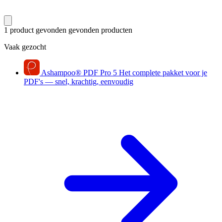
1 product gevonden
gevonden producten
Vaak gezocht
Ashampoo
®
PDF Pro 5
Het complete pakket voor je
PDF's — snel, krachtig, eenvoudig