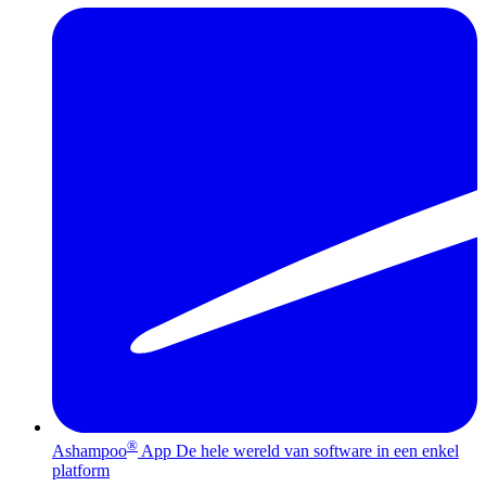
®
Ashampoo
App
De hele wereld van software in een enkel
platform