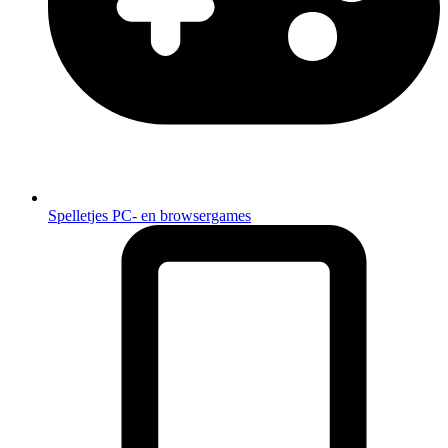
Spelletjes
PC- en browsergames