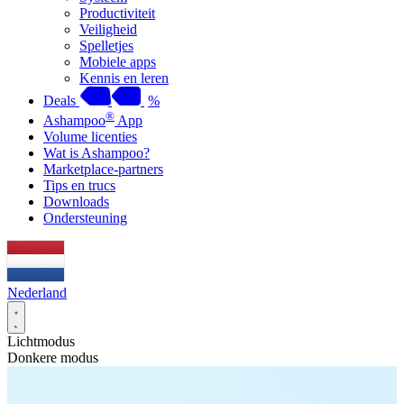
Productiviteit
Veiligheid
Spelletjes
Mobiele apps
Kennis en leren
Deals
%
®
Ashampoo
App
Volume licenties
Wat is Ashampoo?
Marketplace-partners
Tips en trucs
Downloads
Ondersteuning
Nederland
Lichtmodus
Donkere modus