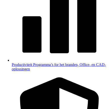
Productiviteit
Programma’s for het branden, Office- en CAD-
oplossingen