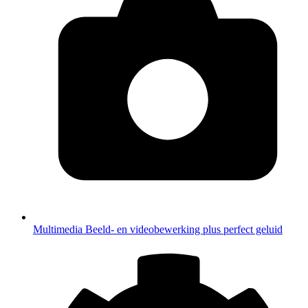
Multimedia
Beeld- en videobewerking plus perfect geluid