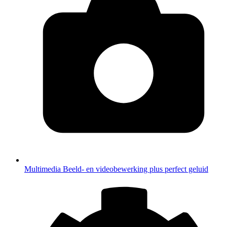
Multimedia
Beeld- en videobewerking plus perfect geluid