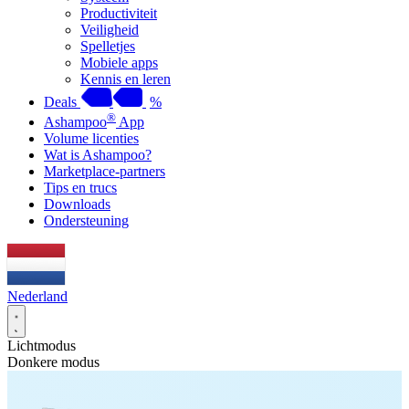
Productiviteit
Veiligheid
Spelletjes
Mobiele apps
Kennis en leren
Deals
%
®
Ashampoo
App
Volume licenties
Wat is Ashampoo?
Marketplace-partners
Tips en trucs
Downloads
Ondersteuning
Nederland
Lichtmodus
Donkere modus