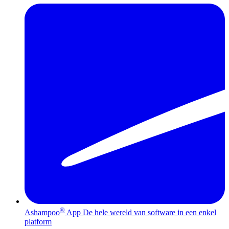
®
Ashampoo
App
De hele wereld van software in een enkel
platform