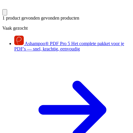
1 product gevonden
gevonden producten
Vaak gezocht
Ashampoo
®
PDF Pro 5
Het complete pakket voor je
PDF's — snel, krachtig, eenvoudig