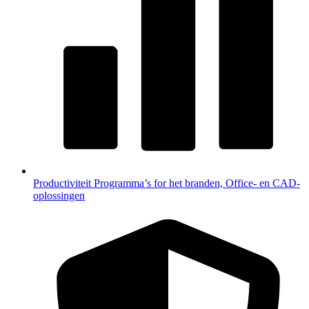
Productiviteit
Programma’s for het branden, Office- en CAD-
oplossingen