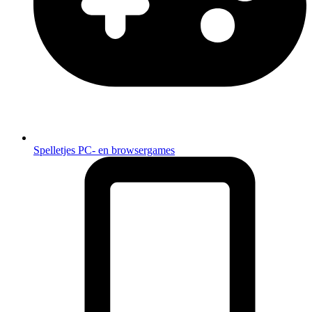
Spelletjes
PC- en browsergames