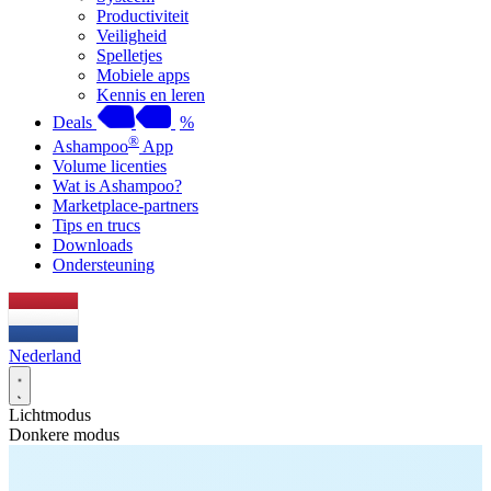
Productiviteit
Veiligheid
Spelletjes
Mobiele apps
Kennis en leren
Deals
%
®
Ashampoo
App
Volume licenties
Wat is Ashampoo?
Marketplace-partners
Tips en trucs
Downloads
Ondersteuning
Nederland
Lichtmodus
Donkere modus