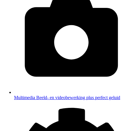
Multimedia
Beeld- en videobewerking plus perfect geluid