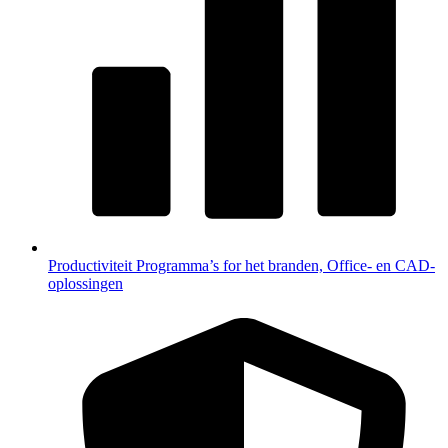
Productiviteit
Programma’s for het branden, Office- en CAD-
oplossingen