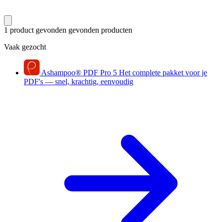
1 product gevonden
gevonden producten
Vaak gezocht
Ashampoo
®
PDF Pro 5
Het complete pakket voor je
PDF's — snel, krachtig, eenvoudig