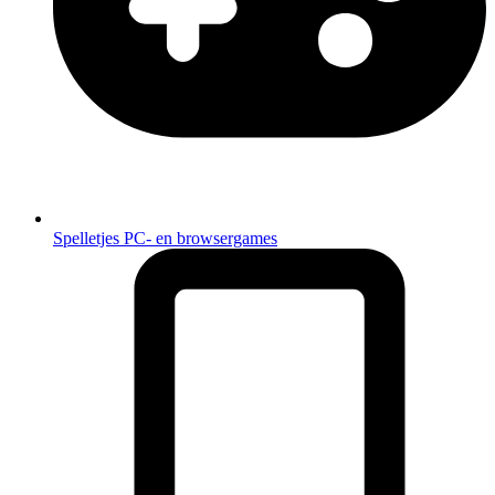
Spelletjes
PC- en browsergames