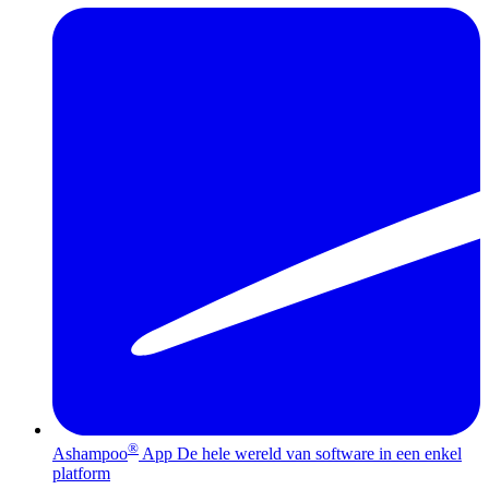
®
Ashampoo
App
De hele wereld van software in een enkel
platform