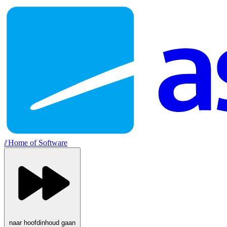
//
Home of Software
naar hoofdinhoud gaan