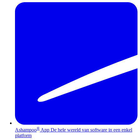
®
Ashampoo
App
De hele wereld van software in een enkel
platform