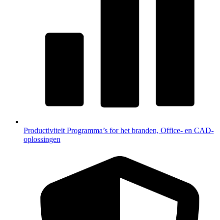
Productiviteit
Programma’s for het branden, Office- en CAD-
oplossingen