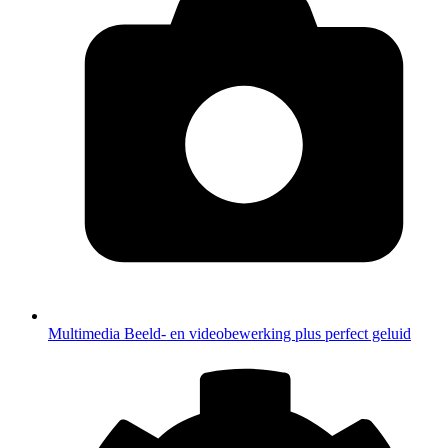
Multimedia
Beeld- en videobewerking plus perfect geluid