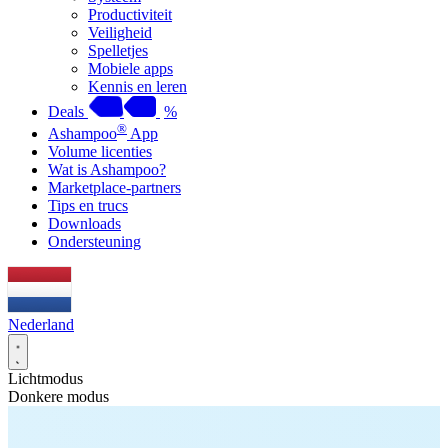
Productiviteit
Veiligheid
Spelletjes
Mobiele apps
Kennis en leren
Deals
%
®
Ashampoo
App
Volume licenties
Wat is Ashampoo?
Marketplace-partners
Tips en trucs
Downloads
Ondersteuning
Nederland
Lichtmodus
Donkere modus