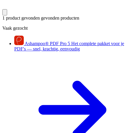
1 product gevonden
gevonden producten
Vaak gezocht
Ashampoo
®
PDF Pro 5
Het complete pakket voor je
PDF's — snel, krachtig, eenvoudig