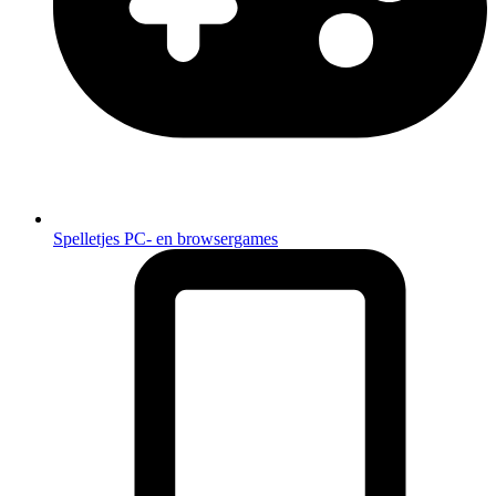
Spelletjes
PC- en browsergames