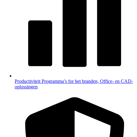
Productiviteit
Programma’s for het branden, Office- en CAD-
oplossingen