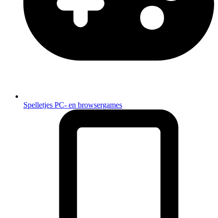
Spelletjes
PC- en browsergames