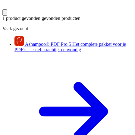
1 product gevonden
gevonden producten
Vaak gezocht
Ashampoo
®
PDF Pro 5
Het complete pakket voor je
PDF's — snel, krachtig, eenvoudig