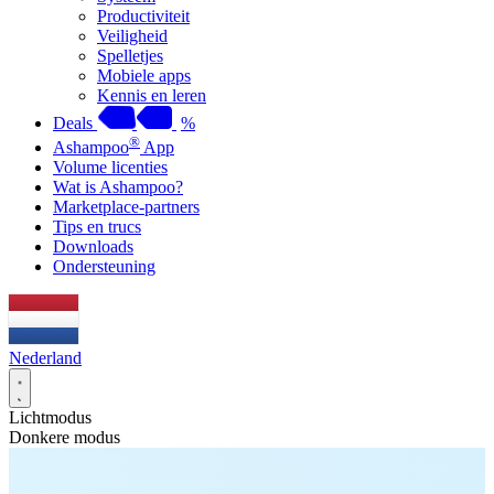
Productiviteit
Veiligheid
Spelletjes
Mobiele apps
Kennis en leren
Deals
%
®
Ashampoo
App
Volume licenties
Wat is Ashampoo?
Marketplace-partners
Tips en trucs
Downloads
Ondersteuning
Nederland
Lichtmodus
Donkere modus