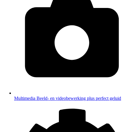
Multimedia
Beeld- en videobewerking plus perfect geluid