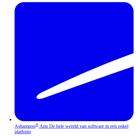
®
Ashampoo
App
De hele wereld van software in een enkel
platform