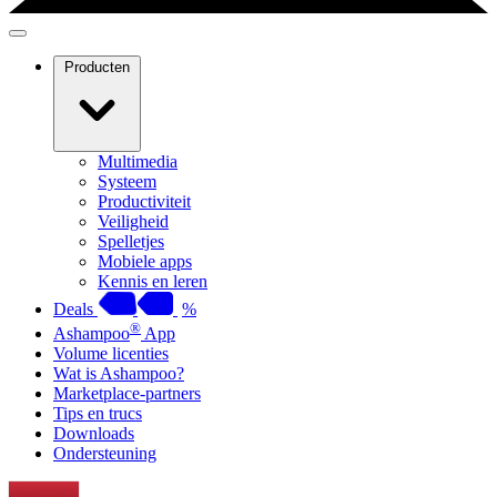
Producten
Multimedia
Systeem
Productiviteit
Veiligheid
Spelletjes
Mobiele apps
Kennis en leren
Deals
%
®
Ashampoo
App
Volume licenties
Wat is Ashampoo?
Marketplace-partners
Tips en trucs
Downloads
Ondersteuning