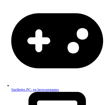
Spelletjes
PC- en browsergames