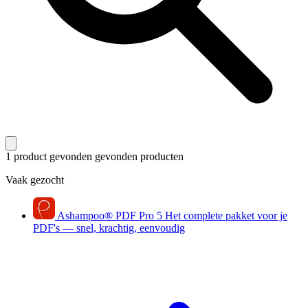
1 product gevonden
gevonden producten
Vaak gezocht
Ashampoo
®
PDF Pro 5
Het complete pakket voor je
PDF's — snel, krachtig, eenvoudig