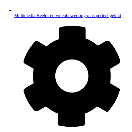
Multimedia
Beeld- en videobewerking plus perfect geluid