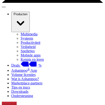
Producten
Multimedia
Systeem
Productiviteit
Veiligheid
Spelletjes
Mobiele apps
Kennis en leren
Deals
%
®
Ashampoo
App
Volume licenties
Wat is Ashampoo?
Marketplace-partners
Tips en trucs
Downloads
Ondersteuning