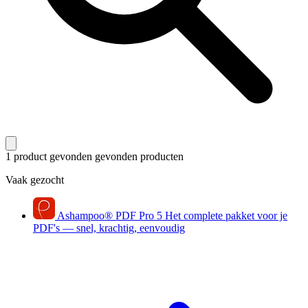
1 product gevonden
gevonden producten
Vaak gezocht
Ashampoo
®
PDF Pro 5
Het complete pakket voor je
PDF's — snel, krachtig, eenvoudig