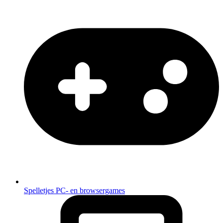
Spelletjes
PC- en browsergames