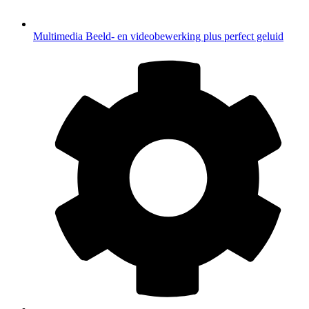
Multimedia
Beeld- en videobewerking plus perfect geluid