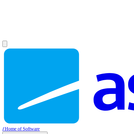
//
Home of Software